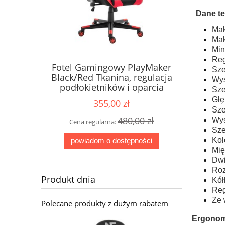
Dane te
Mak
Mak
Min
Reg
Fotel Gamingowy PlayMaker
Sze
Black/Red Tkanina, regulacja
Wys
podłokietników i oparcia
Sze
Głę
355,00 zł
Sze
480,00 zł
Wys
Cena regularna:
Sze
Kol
powiadom o dostępności
Mię
Dwi
Roz
Produkt dnia
Kół
Reg
Ze 
Polecane produkty z dużym rabatem
Ergonomi