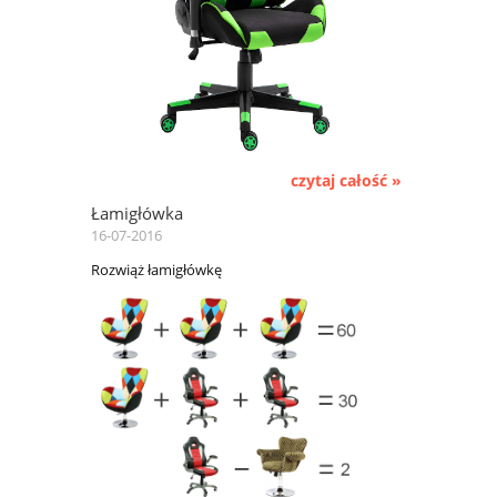
czytaj całość »
Łamigłówka
16-07-2016
Rozwiąż łamigłówkę