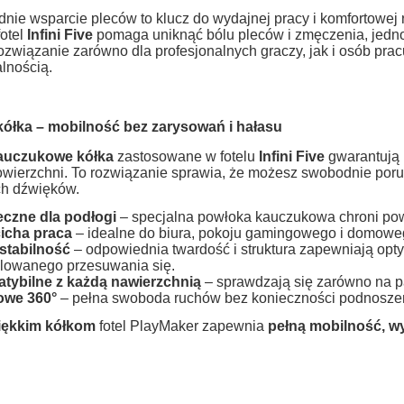
nie wsparcie pleców to klucz do wydajnej pracy i komfortowej 
otel
Infini Five
pomaga uniknąć bólu pleców i zmęczenia, jedno
ozwiązanie zarówno dla profesjonalnych graczy, jak i osób pra
lnością.
kółka – mobilność bez zarysowań i hałasu
kauczukowe kółka
zastosowane w fotelu
Infini Five
gwarantują
owierzchni. To rozwiązanie sprawia, że możesz swobodnie poru
ch dźwięków.
eczne dla podłogi
– specjalna powłoka kauczukowa chroni pow
cicha praca
– idealne do biura, pokoju gamingowego i domowego
stabilność
– odpowiednia twardość i struktura zapewniają opt
amingowy dla graczy
Fotel Gamingowy Extreme 
olowanego przesuwania się.
tybilne z każdą nawierzchnią
– sprawdzają się zarówno na pa
XTREME XTR Light Gray
Light Blue
owe 360°
– pełna swoboda ruchów bez konieczności podnoszeni
iękkim kółkom
fotel PlayMaker zapewnia
pełną mobilność, w
249,00 zł
270,00 zł
360,00 zł
380,00 zł
 regularna:
Cena regularna:
do koszyka
do koszyka