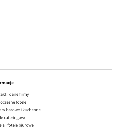
ormacje
akt i dane firmy
czesne fotele
ry barowe i kuchenne
e cateringowe
sła i fotele biurowe