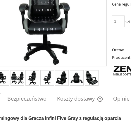
Cena regul
szt
Ocena:
Producent
Bezpieczeństwo
Koszty dostawy
Opinie 
Cena nie zawier
mingowy dla Gracza Infini Five Gray z regulacją oparcia
płatności