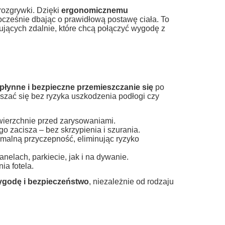
rozgrywki. Dzięki
ergonomicznemu
cześnie dbając o prawidłową postawę ciała. To
cujących zdalnie, które chcą połączyć wygodę z
płynne i bezpieczne przemieszczanie się
po
szać się bez ryzyka uszkodzenia podłogi czy
ierzchnie przed zarysowaniami.
 zacisza – bez skrzypienia i szurania.
ymalną przyczepność, eliminując ryzyko
GT
Fotel Gamingowy dla Gracza
Fotel Gamingow
nelach, parkiecie, jak i na dywanie.
Extreme ENZO White
Light Gray, tk
a fotela.
ygodę i bezpieczeństwo
, niezależnie od rodzaju
255,00 zł
369,
370,00 zł
Cena regularna:
Cena regularn
do koszyka
powiadom o 