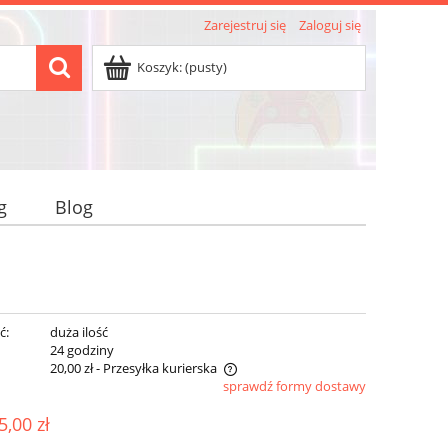
Zarejestruj się
Zaloguj się
Koszyk:
(pusty)
g
Blog
ć:
duża ilość
:
24 godziny
20,00 zł
- Przesyłka kurierska
sprawdź formy dostawy
nie zawiera ewentualnych kosztów
5,00 zł
ości