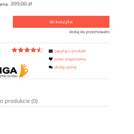
399,00 zł
arna:
do koszyka
.
dodaj do przechowalni
zapytaj o produkt
:
poleć znajomemu
dodaj opinię
o produkcie (0)
a ewentualnych kosztów