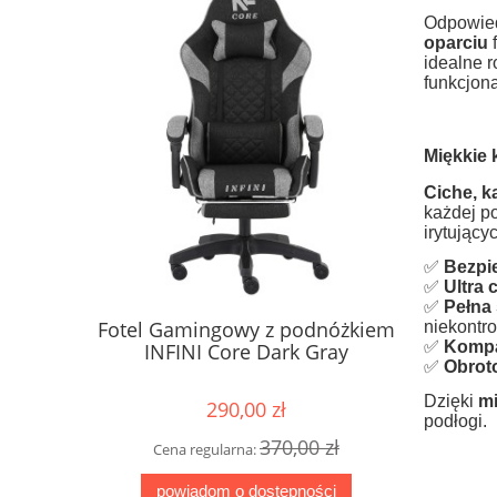
Odpowied
oparciu
f
idealne r
funkcjona
Miękkie 
Ciche, 
każdej p
irytujący
✅
Bezpi
✅
Ultra 
✅
Pełna 
me Vortex
Fotel Gamingowy z podnóżkiem
Fotel G
niekontr
✅
Kompa
a
INFINI Core Dark Gray
tkanina E
✅
Obrot
Dzięki
m
290,00 zł
podłogi.
0 zł
370,00 zł
Cena regularna:
Cena
powiadom o dostępności