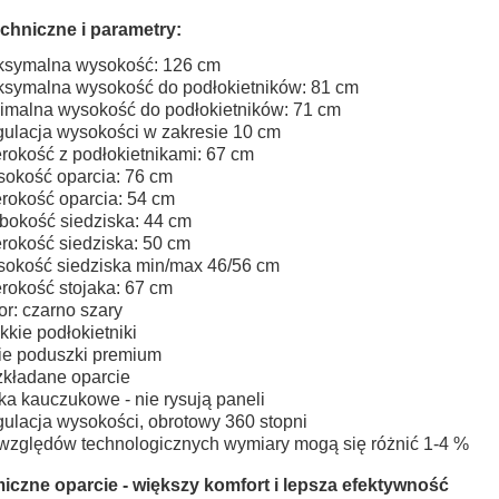
chniczne i parametry:
symalna wysokość: 126 cm
symalna wysokość do podłokietników: 81 cm
imalna wysokość do podłokietników: 71 cm
ulacja wysokości w zakresie 10 cm
rokość z podłokietnikami: 67 cm
okość oparcia: 76 cm
rokość oparcia: 54 cm
bokość siedziska: 44 cm
rokość siedziska: 50 cm
okość siedziska min/max 46/56 cm
rokość stojaka: 67 cm
or: czarno szary
kkie podłokietniki
e poduszki premium
kładane oparcie
ka kauczukowe - nie rysują paneli
ulacja wysokości, obrotowy 360 stopni
względów technologicznych wymiary mogą się różnić 1-4 %
czne oparcie - większy komfort i lepsza efektywność