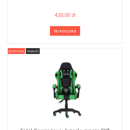
420,00 zł
do koszyka
promocja
nowość