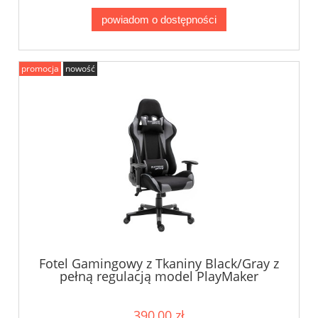
powiadom o dostępności
promocja
nowość
Fotel Gamingowy z Tkaniny Black/Gray z
pełną regulacją model PlayMaker
390,00 zł