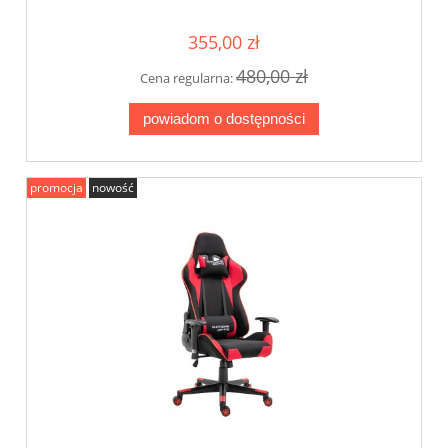
oparcia Model PlayMaker
355,00 zł
480,00 zł
Cena regularna:
powiadom o dostępności
promocja
nowość