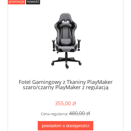
promocja
nowość
Fotel Gamingowy z Tkaniny PlayMaker
szaro/czarny PlayMaker z regulacją
podłokietników
355,00 zł
480,00 zł
Cena regularna:
powiadom o dostępności