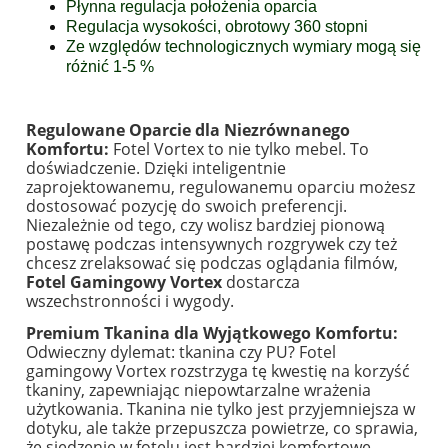
Płynna regulacja położenia oparcia
Regulacja wysokości, obrotowy 360 stopni
Ze względów technologicznych wymiary mogą się
różnić 1-5 %
Regulowane Oparcie dla Niezrównanego
Komfortu:
Fotel Vortex to nie tylko mebel. To
doświadczenie. Dzięki inteligentnie
zaprojektowanemu, regulowanemu oparciu możesz
dostosować pozycję do swoich preferencji.
Niezależnie od tego, czy wolisz bardziej pionową
postawę podczas intensywnych rozgrywek czy też
chcesz zrelaksować się podczas oglądania filmów,
Fotel Gamingowy Vortex
dostarcza
wszechstronności i wygody.
Premium Tkanina dla Wyjątkowego Komfortu:
Odwieczny dylemat: tkanina czy PU? Fotel
gamingowy Vortex rozstrzyga tę kwestię na korzyść
tkaniny, zapewniając niepowtarzalne wrażenia
użytkowania. Tkanina nie tylko jest przyjemniejsza w
dotyku, ale także przepuszcza powietrze, co sprawia,
że siedzenie w fotelu jest bardziej komfortowe,